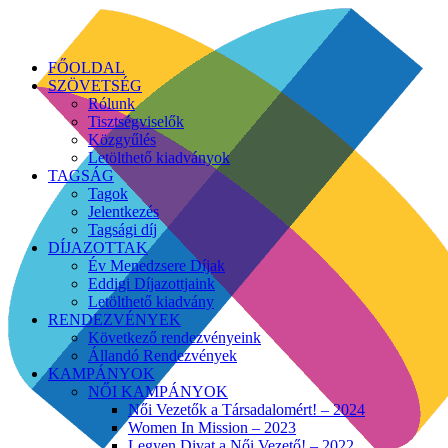
FŐOLDAL
SZÖVETSÉG
Rólunk
Tisztségviselők
Közgyűlés
Letölthető kiadványok
TAGSÁG
Tagok
Jelentkezés
Tagsági díj
DÍJAZOTTAK
Év Menedzsere Díjak
Eddigi Díjazottjaink
Letölthető kiadvány
RENDEZVÉNYEK
Következő rendezvényeink
Állandó Rendezvények
KAMPÁNYOK
NŐI KAMPÁNYOK
Női Vezetők a Társadalomért! – 2024
Women In Mission – 2023
Legyen Divat a Női Vezető! – 2022