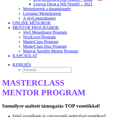
Legyen Divat a Női Vezető! – 2021
Menedzserek a társadalomért
Lovagias Menedzserek
A jövő menedzserei
ONLINE MŰSOROK
MENTOR PROGRAMOK
Jövő Menedzsere Program
NextLevel Program
MasterClass Program
MasterClass Duo Program
Magyar Sportért Mentor Program
KAPCSOLAT
KERESÉS
MASTERCLASS
MENTOR PROGRAM
Személyre szabott támogatás TOP vezetőkkel!
Felső vezetőknek és csúcsvezetői ambícióval rendelkező