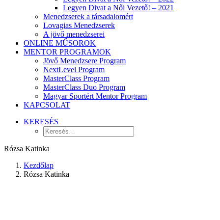
Legyen Divat a Női Vezető! – 2021
Menedzserek a társadalomért
Lovagias Menedzserek
A jövő menedzserei
ONLINE MŰSOROK
MENTOR PROGRAMOK
Jövő Menedzsere Program
NextLevel Program
MasterClass Program
MasterClass Duo Program
Magyar Sportért Mentor Program
KAPCSOLAT
KERESÉS
Rózsa Katinka
Kezdőlap
Rózsa Katinka