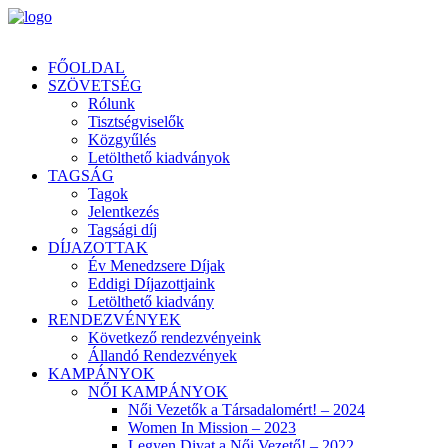
FŐOLDAL
SZÖVETSÉG
Rólunk
Tisztségviselők
Közgyűlés
Letölthető kiadványok
TAGSÁG
Tagok
Jelentkezés
Tagsági díj
DÍJAZOTTAK
Év Menedzsere Díjak
Eddigi Díjazottjaink
Letölthető kiadvány
RENDEZVÉNYEK
Következő rendezvényeink
Állandó Rendezvények
KAMPÁNYOK
NŐI KAMPÁNYOK
Női Vezetők a Társadalomért! – 2024
Women In Mission – 2023
Legyen Divat a Női Vezető! – 2022