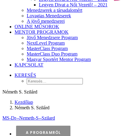
Legyen Divat a Női Vezető! – 2021
Menedzserek a társadalomért
Lovagias Menedzserek
A jövő menedzserei
ONLINE MŰSOROK
MENTOR PROGRAMOK
Jövő Menedzsere Program
NextLevel Program
MasterClass Program
MasterClass Duo Program
Magyar Sportért Mentor Program
KAPCSOLAT
KERESÉS
Németh S. Szilárd
Kezdőlap
Németh S. Szilárd
MS-Dr--Nemeth-S--Szilard
A PROGRAMRÓL