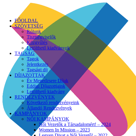
FŐOLDAL
SZÖVETSÉG
Rólunk
Tisztségviselők
Közgyűlés
Letölthető kiadványok
TAGSÁG
Tagok
Jelentkezés
Tagsági díj
DÍJAZOTTAK
Év Menedzsere Díjak
Eddigi Díjazottjaink
Letölthető kiadvány
RENDEZVÉNYEK
Következő rendezvényeink
Állandó Rendezvények
KAMPÁNYOK
NŐI KAMPÁNYOK
Női Vezetők a Társadalomért! – 2024
Women In Mission – 2023
Legyen Divat a Női Vezető! – 2022