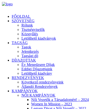
FŐOLDAL
SZÖVETSÉG
Rólunk
Tisztségviselők
Közgyűlés
Letölthető kiadványok
TAGSÁG
Tagok
Jelentkezés
Tagsági díj
DÍJAZOTTAK
Év Menedzsere Díjak
Eddigi Díjazottjaink
Letölthető kiadvány
RENDEZVÉNYEK
Következő rendezvényeink
Állandó Rendezvények
KAMPÁNYOK
NŐI KAMPÁNYOK
Női Vezetők a Társadalomért! – 2024
Women In Mission – 2023
Legyen Divat a Női Vezető! – 2022