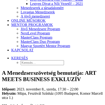
Legyen Divat a Női Vezető! – 2021
Menedzserek a társadalomért
Lovagias Menedzserek
A jövő menedzserei
ONLINE MŰSOROK
MENTOR PROGRAMOK
Jövő Menedzsere Program
NextLevel Program
MasterClass Program
MasterClass Duo Program
Magyar Sportért Mentor Program
KAPCSOLAT
KERESÉS
A Menedzserszövetség bemutatja: ART
MEETS BUSINESS EXKLUZÍV
Időpont:
2023. november 8., szerda, 17:30 – 22:00
Helyszín:
Müpa, Fesztivál Színház (1095 Budapest, Komor Marcell
utca 1.)