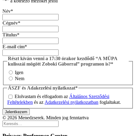
"
*
" a kötelező mezőket jelöli
Név
*
Cégnév
*
Titulus
*
E-mail cím
*
Részt kíván venni a 17:30 órakor kezdődő “A MÜPA
kulisszái mögött Zoboki Gáborral” programon is?
*
Igen
Nem
ÁSZF és Adakezelési nyilatkozat
*
Elolvastam és elfogadom az
Általános Szerződési
Feltételekben
és az
Adatkezelési nyilatkozatban
foglaltakat.
Jelentkezem
© 2026 Menedzserek. Minden jog fenntartva
Privacy Preference Center