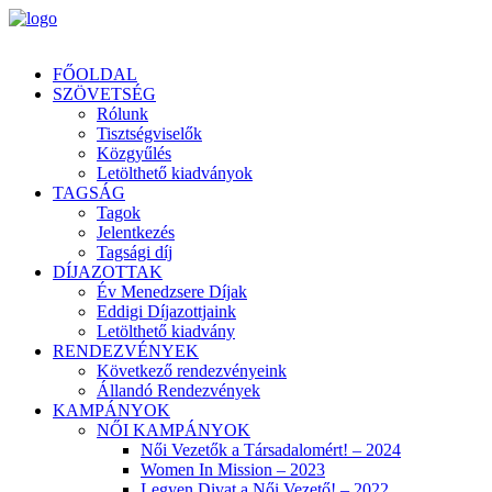
FŐOLDAL
SZÖVETSÉG
Rólunk
Tisztségviselők
Közgyűlés
Letölthető kiadványok
TAGSÁG
Tagok
Jelentkezés
Tagsági díj
DÍJAZOTTAK
Év Menedzsere Díjak
Eddigi Díjazottjaink
Letölthető kiadvány
RENDEZVÉNYEK
Következő rendezvényeink
Állandó Rendezvények
KAMPÁNYOK
NŐI KAMPÁNYOK
Női Vezetők a Társadalomért! – 2024
Women In Mission – 2023
Legyen Divat a Női Vezető! – 2022