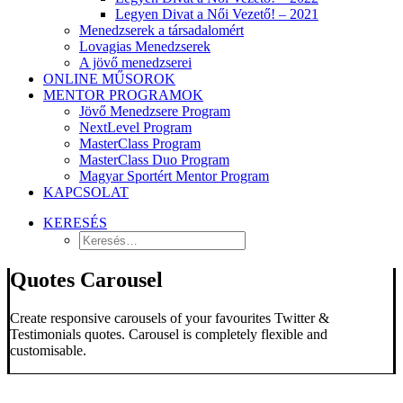
Legyen Divat a Női Vezető! – 2021
Menedzserek a társadalomért
Lovagias Menedzserek
A jövő menedzserei
ONLINE MŰSOROK
MENTOR PROGRAMOK
Jövő Menedzsere Program
NextLevel Program
MasterClass Program
MasterClass Duo Program
Magyar Sportért Mentor Program
KAPCSOLAT
KERESÉS
Quotes Carousel
Create responsive carousels of your favourites Twitter &
Testimonials quotes. Carousel is completely flexible and
customisable.