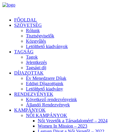
FŐOLDAL
SZÖVETSÉG
Rólunk
Tisztségviselők
Közgyűlés
Letölthető kiadványok
TAGSÁG
Tagok
Jelentkezés
Tagsági díj
DÍJAZOTTAK
Év Menedzsere Díjak
Eddigi Díjazottjaink
Letölthető kiadvány
RENDEZVÉNYEK
Következő rendezvényeink
Állandó Rendezvények
KAMPÁNYOK
NŐI KAMPÁNYOK
Női Vezetők a Társadalomért! – 2024
Women In Mission – 2023
Legyen Divat a Női Vezető! – 2022