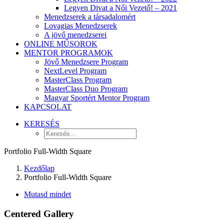
Legyen Divat a Női Vezető! – 2021
Menedzserek a társadalomért
Lovagias Menedzserek
A jövő menedzserei
ONLINE MŰSOROK
MENTOR PROGRAMOK
Jövő Menedzsere Program
NextLevel Program
MasterClass Program
MasterClass Duo Program
Magyar Sportért Mentor Program
KAPCSOLAT
KERESÉS
Portfolio Full-Width Square
Kezdőlap
Portfolio Full-Width Square
Mutasd mindet
Centered Gallery