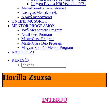
Legyen Divat a Női Vezető! – 2021
Menedzserek a társadalomért
Lovagias Menedzserek
A jövő menedzserei
ONLINE MŰSOROK
MENTOR PROGRAMOK
Jövő Menedzsere Program
NextLevel Program
MasterClass Program
MasterClass Duo Program
Magyar Sportért Mentor Program
KAPCSOLAT
KERESÉS
Horilla Zsuzsa
INTERJÚ