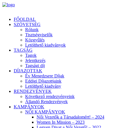
FŐOLDAL
SZÖVETSÉG
Rólunk
Tisztségviselők
Közgyűlés
Letölthető kiadványok
TAGSÁG
Tagok
Jelentkezés
Tagsági díj
DÍJAZOTTAK
Év Menedzsere Díjak
Eddigi Díjazottjaink
Letölthető kiadvány
RENDEZVÉNYEK
Következő rendezvényeink
Állandó Rendezvények
KAMPÁNYOK
NŐI KAMPÁNYOK
Női Vezetők a Társadalomért! – 2024
Women In Mission – 2023
Legyen Divat a Női Vezető! – 2022