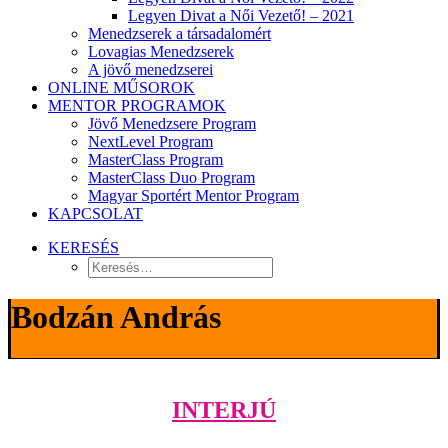
Legyen Divat a Női Vezető! – 2021
Menedzserek a társadalomért
Lovagias Menedzserek
A jövő menedzserei
ONLINE MŰSOROK
MENTOR PROGRAMOK
Jövő Menedzsere Program
NextLevel Program
MasterClass Program
MasterClass Duo Program
Magyar Sportért Mentor Program
KAPCSOLAT
KERESÉS
Bodzán András
INTERJÚ