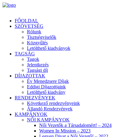
FŐOLDAL
SZÖVETSÉG
Rólunk
Tisztségviselők
Közgyűlés
Letölthető kiadványok
TAGSÁG
Tagok
Jelentkezés
Tagsági díj
DÍJAZOTTAK
Év Menedzsere Díjak
Eddigi Díjazottjaink
Letölthető kiadvány
RENDEZVÉNYEK
Következő rendezvényeink
Állandó Rendezvények
KAMPÁNYOK
NŐI KAMPÁNYOK
Női Vezetők a Társadalomért! – 2024
Women In Mission – 2023
Legyen Divat a Női Vezető! – 2022