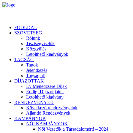
FŐOLDAL
SZÖVETSÉG
Rólunk
Tisztségviselők
Közgyűlés
Letölthető kiadványok
TAGSÁG
Tagok
Jelentkezés
Tagsági díj
DÍJAZOTTAK
Év Menedzsere Díjak
Eddigi Díjazottjaink
Letölthető kiadvány
RENDEZVÉNYEK
Következő rendezvényeink
Állandó Rendezvények
KAMPÁNYOK
NŐI KAMPÁNYOK
Női Vezetők a Társadalomért! – 2024