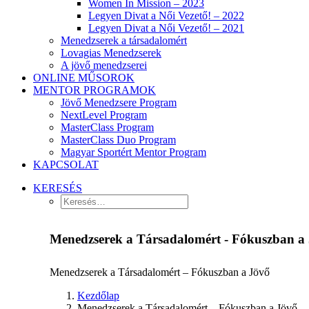
Women In Mission – 2023
Legyen Divat a Női Vezető! – 2022
Legyen Divat a Női Vezető! – 2021
Menedzserek a társadalomért
Lovagias Menedzserek
A jövő menedzserei
ONLINE MŰSOROK
MENTOR PROGRAMOK
Jövő Menedzsere Program
NextLevel Program
MasterClass Program
MasterClass Duo Program
Magyar Sportért Mentor Program
KAPCSOLAT
KERESÉS
Menedzserek a Társadalomért - Fókuszban a
Menedzserek a Társadalomért – Fókuszban a Jövő
Kezdőlap
Menedzserek a Társadalomért – Fókuszban a Jövő