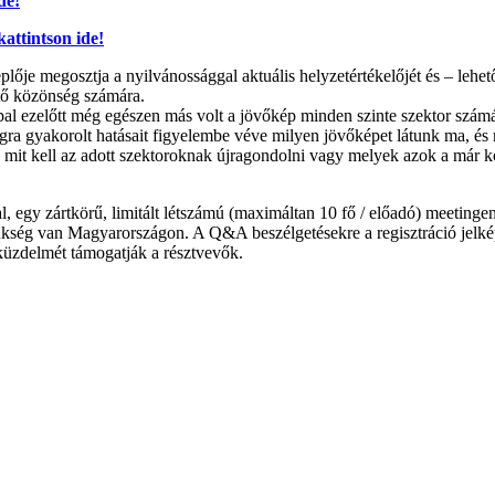
de!
ttintson ide!
ője megosztja a nyilvánossággal aktuális helyzetértékelőjét és – lehetősé
ető közönség számára.
pal ezelőtt még egészen más volt a jövőkép minden szinte szektor szám
ra gyakorolt hatásait figyelembe véve milyen jövőképet látunk ma, és m
i, mit kell az adott szektoroknak újragondolni vagy melyek azok a már k
, egy zártkörű, limitált létszámú (maximáltan 10 fő / előadó) meetinge
ükség van Magyarországon. A Q&A beszélgetésekre a regisztráció jelképe
üzdelmét támogatják a résztvevők.