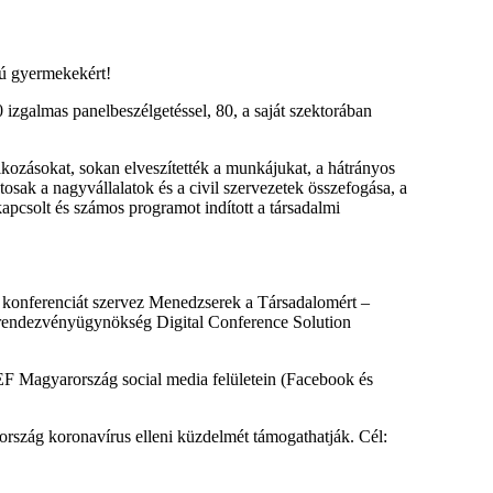
sú gyermekekért!
izgalmas panelbeszélgetéssel, 80, a saját szektorában
alkozásokat, sokan elveszítették a munkájukat, a hátrányos
sak a nagyvállalatok és a civil szervezetek összefogása, a
csolt és számos programot indított a társadalmi
is konferenciát szervez Menedzserek a Társadalomért –
 rendezvényügynökség Digital Conference Solution
EF Magyarország social media felületein (Facebook és
ország koronavírus elleni küzdelmét támogathatják. Cél: