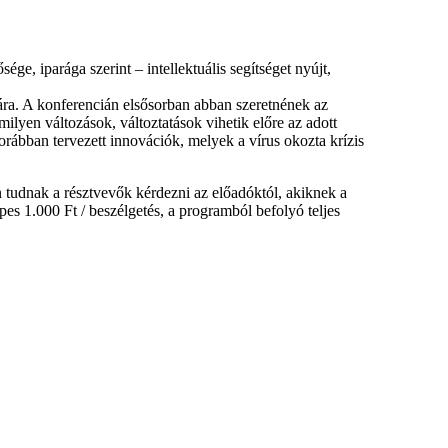
ge, iparága szerint – intellektuális segítséget nyújt,
ára. A konferencián elsősorban abban szeretnének az
ilyen változások, változtatások vihetik előre az adott
orábban tervezett innovációk, melyek a vírus okozta krízis
n tudnak a résztvevők kérdezni az előadóktól, akiknek a
s 1.000 Ft / beszélgetés, a programból befolyó teljes