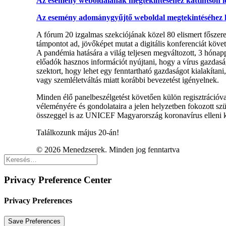
Az esemény weboldalának megtekintéséhez kattintson i
Az esemény adománygyűjtő weboldal megtekintéséhez ka
A fórum 20 izgalmas szekciójának közel 80 elismert főszerepl
támpontot ad, jövőképet mutat a digitális konferenciát köv
A pandémia hatására a világ teljesen megváltozott, 3 hónap
előadók hasznos információt nyújtani, hogy a vírus gazdaság
szektort, hogy lehet egy fenntartható gazdaságot kialakítan
vagy szemléletváltás miatt korábbi bevezetést igényelnek.
Minden élő panelbeszélgetést követően külön regisztrációval
véleményére és gondolataira a jelen helyzetben fokozott sz
összeggel is az UNICEF Magyarország koronavírus elleni k
Találkozunk május 20-án!
© 2026 Menedzserek. Minden jog fenntartva
Privacy Preference Center
Privacy Preferences