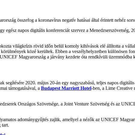
zág összefog a koronavírus negatív hatásai által érintett nehéz sor
 egész napos digitális konferenciát szervez a Menedzserszövetség, 20 
okozta világkrízis rövid időn belül komoly kihívások elé állította a váll
 körülmények közé kerültek. Ebben a veszélyhelyzetben különösen fonto
z UNICEF Magyarország a járvány kezdete óta rendkívüli üzemmódba kap
ak segítésére 2020. május 20-án egy nagyszabású, teljes napos digitál
mai támogatásával, a
Budapest Marriott Hotel
-ben, a Lime Creative
nedzserek Országos Szövetsége, a Joint Venture Szövetség és az UNIC
t folyamatos adománygyűjtés zajlik, amellyel a nézők az UNICEF Magyar
tart.