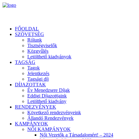
FŐOLDAL
SZÖVETSÉG
Rólunk
Tisztségviselők
Közgyűlés
Letölthető kiadványok
TAGSÁG
Tagok
Jelentkezés
Tagsági díj
DÍJAZOTTAK
Év Menedzsere Díjak
Eddigi Díjazottjaink
Letölthető kiadvány
RENDEZVÉNYEK
Következő rendezvényeink
Állandó Rendezvények
KAMPÁNYOK
NŐI KAMPÁNYOK
Női Vezetők a Társadalomért! – 2024