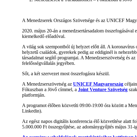
A Menedzserek Országos Szövetsége és az UNICEF Magyarors
2020. május 20-án a menedzsertársadalom összefogásával egy
kiemelkedő előadóval.
A világ sok szempontból új helyzet előtt áll. A koronavírus 
helyzetű családok, gyerekek pedig az eddiginél is nehezebb
társadalmat segítő programjai. A Menedzserszövetség és a
felelősségvállalás jegyében.
Sőt, a két szervezet most összefogásra készül.
A Menedzserszövetség az
UNICEF Magyarország
céljain
Fókuszban a Jövő címmel, a
Joint Venture Szövetség
szak
platformján.
A programot élőben közvetíti 09:00-19:00 óra között a Me
Linkedin).
Az egész napos digitális konferencia élő közvetítése alat
5.000.000 Ft összegyűjtése, az adománygyűjtés május 31-ig 