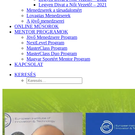
Legyen Divat a Női Vezető! – 2021
Menedzserek a társadalomért
Lovagias Menedzserek
A jövő menedzserei
ONLINE MŰSOROK
MENTOR PROGRAMOK
Jövő Menedzsere Program
NextLevel Program
MasterClass Program
MasterClass Duo Program
Magyar Sportért Mentor Program
KAPCSOLAT
KERESÉS