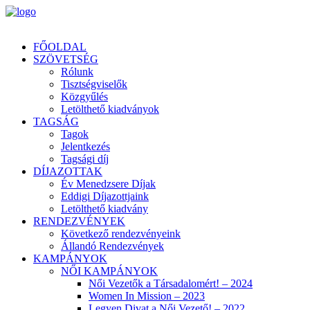
FŐOLDAL
SZÖVETSÉG
Rólunk
Tisztségviselők
Közgyűlés
Letölthető kiadványok
TAGSÁG
Tagok
Jelentkezés
Tagsági díj
DÍJAZOTTAK
Év Menedzsere Díjak
Eddigi Díjazottjaink
Letölthető kiadvány
RENDEZVÉNYEK
Következő rendezvényeink
Állandó Rendezvények
KAMPÁNYOK
NŐI KAMPÁNYOK
Női Vezetők a Társadalomért! – 2024
Women In Mission – 2023
Legyen Divat a Női Vezető! – 2022