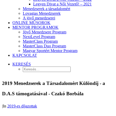
Legyen Divat a Női Vezető! – 2021
Menedzserek a társadalomért
Lovagias Menedzserek
A jövő menedzserei
ONLINE MŰSOROK
MENTOR PROGRAMOK
Jövő Menedzsere Program
NextLevel Program
MasterClass Program
MasterClass Duo Program
Magyar Sportért Mentor Program
KAPCSOLAT
KERESÉS
2019 Menedzserek a Társadalomért Különdíj - a
D.A.S támogatásával - Czakó Borbála
|
In
2019-es díjazottak