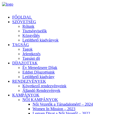
FŐOLDAL
SZÖVETSÉG
Rólunk
Tisztségviselők
Közgyűlés
Letölthető kiadványok
TAGSÁG
Tagok
Jelentkezés
Tagsági díj
DÍJAZOTTAK
Év Menedzsere Díjak
Eddigi Díjazottjaink
Letölthető kiadvány
RENDEZVÉNYEK
Következő rendezvényeink
Állandó Rendezvények
KAMPÁNYOK
NŐI KAMPÁNYOK
Női Vezetők a Társadalomért! – 2024
Women In Mission – 2023
Legyen Divat a Női Vezető! – 2022