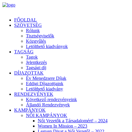
FŐOLDAL
SZÖVETSÉG
Rólunk
Tisztségviselők
Közgyűlés
Letölthető kiadványok
TAGSÁG
Tagok
Jelentkezés
Tagsági díj
DÍJAZOTTAK
Év Menedzsere Díjak
Eddigi Díjazottjaink
Letölthető kiadvány
RENDEZVÉNYEK
Következő rendezvényeink
Állandó Rendezvények
KAMPÁNYOK
NŐI KAMPÁNYOK
Női Vezetők a Társadalomért! – 2024
Women In Mission – 2023
Legyen Divat a Női Vezető! – 2022