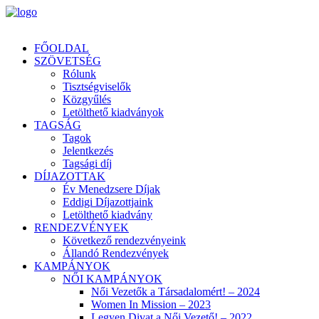
FŐOLDAL
SZÖVETSÉG
Rólunk
Tisztségviselők
Közgyűlés
Letölthető kiadványok
TAGSÁG
Tagok
Jelentkezés
Tagsági díj
DÍJAZOTTAK
Év Menedzsere Díjak
Eddigi Díjazottjaink
Letölthető kiadvány
RENDEZVÉNYEK
Következő rendezvényeink
Állandó Rendezvények
KAMPÁNYOK
NŐI KAMPÁNYOK
Női Vezetők a Társadalomért! – 2024
Women In Mission – 2023
Legyen Divat a Női Vezető! – 2022