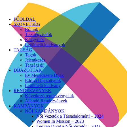
FŐOLDAL
SZÖVETSÉG
Rólunk
Tisztségviselők
Közgyűlés
Letölthető kiadványok
TAGSÁG
Tagok
Jelentkezés
Tagsági díj
DÍJAZOTTAK
Év Menedzsere Díjak
Eddigi Díjazottjaink
Letölthető kiadvány
RENDEZVÉNYEK
Következő rendezvényeink
Állandó Rendezvények
KAMPÁNYOK
NŐI KAMPÁNYOK
Női Vezetők a Társadalomért! – 2024
Women In Mission – 2023
Legyen Divat a Női Vezető! – 2022