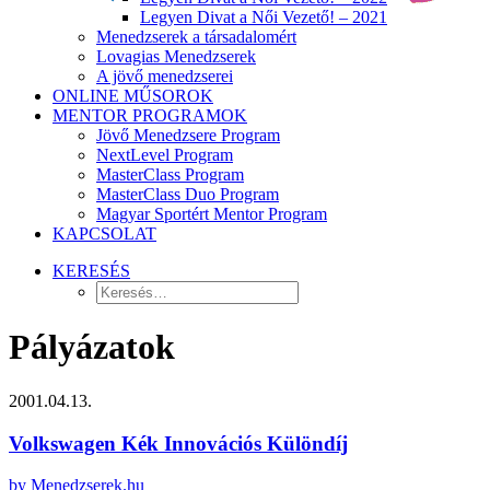
Legyen Divat a Női Vezető! – 2021
Menedzserek a társadalomért
Lovagias Menedzserek
A jövő menedzserei
ONLINE MŰSOROK
MENTOR PROGRAMOK
Jövő Menedzsere Program
NextLevel Program
MasterClass Program
MasterClass Duo Program
Magyar Sportért Mentor Program
KAPCSOLAT
KERESÉS
Pályázatok
2001.04.13.
Volkswagen Kék Innovációs Különdíj
by Menedzserek.hu