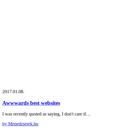
2017.01.08.
Awwwards best websites
I was recently quoted as saying, I don't care if…
by Menedzserek.hu