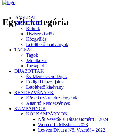
FŐOLDAL
Egyéb kategória
SZÖVETSÉG
Rólunk
Tisztségviselők
Közgyűlés
Letölthető kiadványok
TAGSÁG
Tagok
Jelentkezés
Tagsági díj
DÍJAZOTTAK
Év Menedzsere Díjak
Eddigi Díjazottjaink
Letölthető kiadvány
RENDEZVÉNYEK
Következő rendezvényeink
Állandó Rendezvények
KAMPÁNYOK
NŐI KAMPÁNYOK
Női Vezetők a Társadalomért! – 2024
Women In Mission – 2023
Legyen Divat a Női Vezető! – 2022