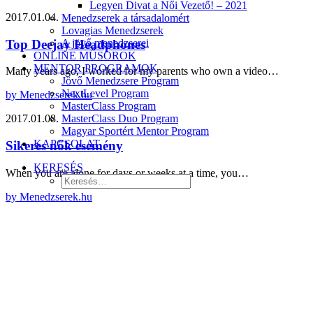
Legyen Divat a Női Vezető! – 2021
2017.01.04.
Menedzserek a társadalomért
Lovagias Menedzserek
Top Deejay Headphones
A jövő menedzserei
ONLINE MŰSOROK
MENTOR PROGRAMOK
Many years ago, I worked for my parents who own a video…
Jövő Menedzsere Program
NextLevel Program
by Menedzserek.hu
MasterClass Program
MasterClass Duo Program
2017.01.08.
Magyar Sportért Mentor Program
KAPCSOLAT
Sikeres nők esemény
KERESÉS
When you are alone for days or weeks at a time, you…
by Menedzserek.hu