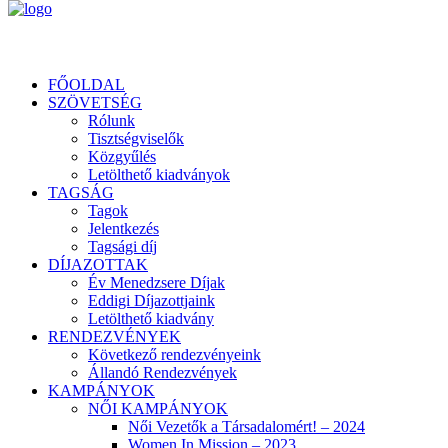
FŐOLDAL
SZÖVETSÉG
Rólunk
Tisztségviselők
Közgyűlés
Letölthető kiadványok
TAGSÁG
Tagok
Jelentkezés
Tagsági díj
DÍJAZOTTAK
Év Menedzsere Díjak
Eddigi Díjazottjaink
Letölthető kiadvány
RENDEZVÉNYEK
Következő rendezvényeink
Állandó Rendezvények
KAMPÁNYOK
NŐI KAMPÁNYOK
Női Vezetők a Társadalomért! – 2024
Women In Mission – 2023