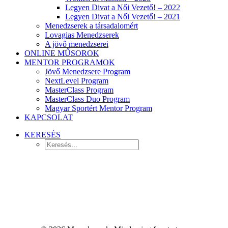
Legyen Divat a Női Vezető! – 2022
Legyen Divat a Női Vezető! – 2021
Menedzserek a társadalomért
Lovagias Menedzserek
A jövő menedzserei
ONLINE MŰSOROK
MENTOR PROGRAMOK
Jövő Menedzsere Program
NextLevel Program
MasterClass Program
MasterClass Duo Program
Magyar Sportért Mentor Program
KAPCSOLAT
KERESÉS